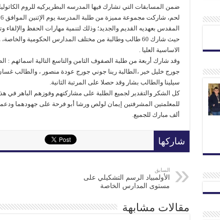
ضمن المسابقات التي تشارك فيها المدرسه البطريركيه للروم الكاثوليك 
المقدس بعهديه القديم والجديد؛ وذلك لتنمية مهارات الحفظ والإلقاء وتعزي
حيث شارك 60 طالب وطالبة من مختلف المدارس الحكومية والخ
الاساسية العليا .
وقد شارك أربعة من طلبة الصفوف الثامن والتاسع التالية اسمائهم : الط
جورج خليل خير ،الطالبة رينا جوني جورج عودة منصور ، والطالب غسان
سيلينا والطالب بشار وقد حصلا على المرتبة الثانية.
كل الشكر والتقدير لجميع الطلبة على مشاركتهم وفوزهم الباهر في هذه
للمعلمتين المشرفتين إيمان لولص ورشا أبو فرحة على جهودهما ودعمهم
ألف مبارك للجميع.
شاركها
السابق
الأولمبياد الرسم التشكيلي على
مستوى المدارس الخاصة
مقالات مشابهة