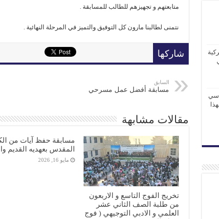
متابعتهم و تجهيزهم للطالب للمسابقة .
نتمنى لطالبنا مارون كل التوفيق والتميز في المرحلة النهائية .
كية
شاركها
السابق
مسابقة أفضل عمل مسرحي
اسي
 لهذا
مقالات مشابهة
مسابقة حفظ آيات من الك
المقدس بعهديه القديم وا
مايو 16, 2026
تخريج الفوج التاسع و الاربعون
من طلبة الصف الثاني عشر
العلمي و الادبي التوجيهي ( فوج