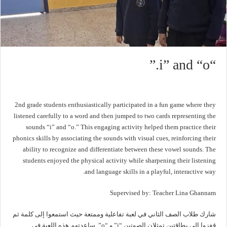
“i” and “o.”
2nd grade students enthusiastically participated in a fun game where they
listened carefully to a word and then jumped to two cards representing the
sounds “i” and “o.” This engaging activity helped them practice their
phonics skills by associating the sounds with visual cues, reinforcing their
ability to recognize and differentiate between these vowel sounds. The
students enjoyed the physical activity while sharpening their listening
and language skills in a playful, interactive way.
Supervised by: Teacher Lina Ghannam
شارك طلاب الصف الثاني في لعبة تفاعلية وممتعة حيث استمعوا إلى كلمة ثم
قفزوا إلى بطاقتين تمثلان الصوتين “i” و “o”. ساعدتهم هذه اللعبة في