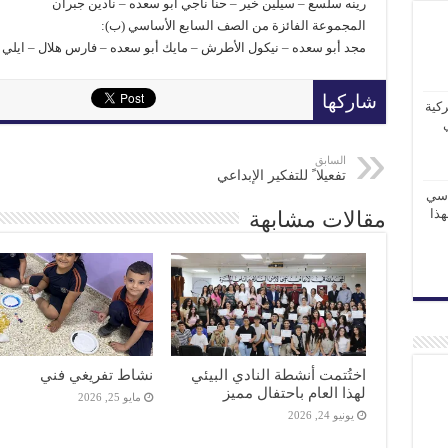
رينه سلسع – سيلين خير – حنا ناجي أبو سعده – نادين جبران
المجموعة الفائزة من الصف السابع الأساسي (ب):
مجد أبو سعده – نيكول الأطرش – مايك أبو سعده – فارس هلال – ايلي 
شاركها
كية
السابق
تفعيلا ً للتفكير الإبداعي
اسي
 لهذا
مقالات مشابهة
اختُتمت أنشطة النادي البيئي
نشاط تفريغي فني
لهذا العام باحتفال مميز
مايو 25, 2026
يونيو 24, 2026